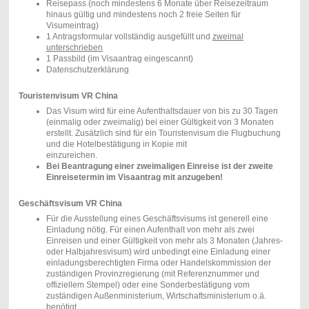
Reisepass (noch mindestens 6 Monate über Reisezeitraum
hinaus gültig und mindestens noch 2 freie Seiten für
Visumeintrag)
1 Antragsformular vollständig ausgefüllt und
zweimal
unterschrieben
1 Passbild (im Visaantrag eingescannt)
Datenschutzerklärung
Touristenvisum VR China
Das Visum wird für eine Aufenthaltsdauer von bis zu 30 Tagen
(einmalig oder zweimalig) bei einer Gültigkeit von 3 Monaten
erstellt. Zusätzlich sind für ein Touristenvisum die Flugbuchung
und die Hotelbestätigung in Kopie mit
einzureichen.
Bei Beantragung einer zweimaligen Einreise ist der zweite
Einreisetermin im Visaantrag mit anzugeben!
Geschäftsvisum VR China
Für die Ausstellung eines Geschäftsvisums ist generell eine
Einladung nötig. Für einen Aufenthalt von mehr als zwei
Einreisen und einer Gültigkeit von mehr als 3 Monaten (Jahres-
oder Halbjahresvisum) wird unbedingt eine Einladung einer
einladungsberechtigten Firma oder Handelskommission der
zuständigen Provinzregierung (mit Referenznummer und
offiziellem Stempel) oder eine Sonderbestätigung vom
zuständigen Außenministerium, Wirtschaftsministerium o.ä.
benötigt.